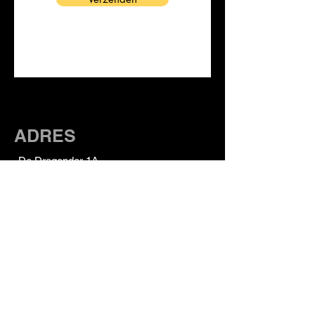
ADRES
De Dragonder 1A,
5554 GM
Valkenswaard
06-37091354
Susan
06-28332204
Robbie